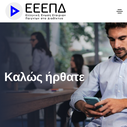
Καλώς ήρθατε